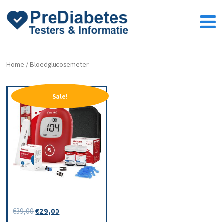
Home
/ Bloedglucosemeter
Sale!
Bloedglucosemeter
€
39,00
€
29,00