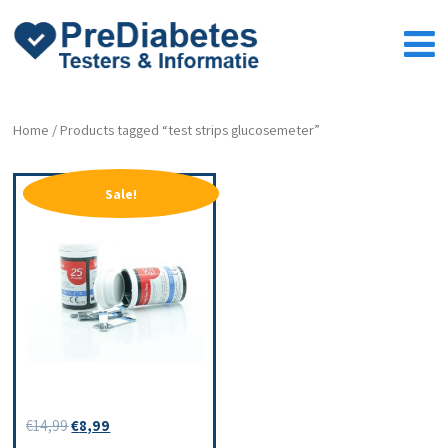
Home
/ Products tagged “test strips glucosemeter”
Sale!
Teststrips
€
14,99
€
8,99